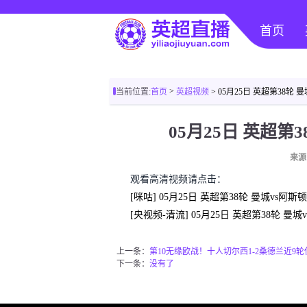
首页
>
当前位置:
首页
英超视频
> 05月25日 英超第38轮
05月25日 英超第
来源
观看高清视频请点击：
[咪咕] 05月25日 英超第38轮 曼城vs阿
[央视频-清流] 05月25日 英超第38轮 曼
上一条：
第10无缘欧战！十人切尔西1-2桑德兰近9轮
下一条：
没有了