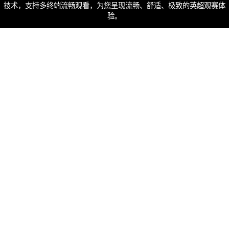
技术，支持多终端流畅观看，为您呈现流畅、舒适、极致的英超观赛体
验。