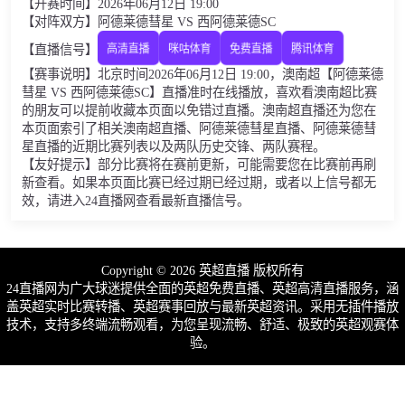
【开赛时间】2026年06月12日 19:00
【对阵双方】阿德莱德彗星 VS 西阿德莱德SC
【直播信号】
高清直播
咪咕体育
免费直播
腾讯体育
【赛事说明】北京时间2026年06月12日 19:00，澳南超【阿德莱德
彗星 VS 西阿德莱德SC】直播准时在线播放，喜欢看澳南超比赛
的朋友可以提前收藏本页面以免错过直播。澳南超直播还为您在
本页面索引了相关澳南超直播、阿德莱德彗星直播、阿德莱德彗
星直播的近期比赛列表以及两队历史交锋、两队赛程。
【友好提示】部分比赛将在赛前更新，可能需要您在比赛前再刷
新查看。如果本页面比赛已经过期已经过期，或者以上信号都无
效，请进入24直播网查看最新直播信号。
Copyright © 2026 英超直播 版权所有
24直播网为广大球迷提供全面的英超免费直播、英超高清直播服务，涵
盖英超实时比赛转播、英超赛事回放与最新英超资讯。采用无插件播放
技术，支持多终端流畅观看，为您呈现流畅、舒适、极致的英超观赛体
验。