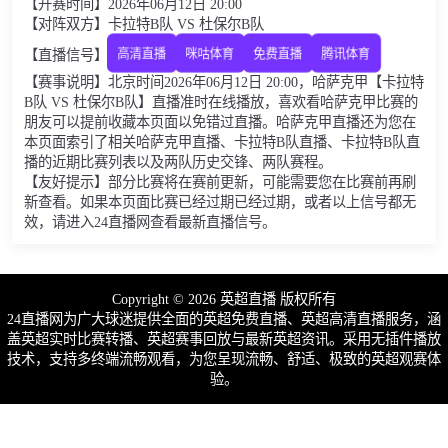
【开赛时间】2026年06月12日 20:00
【对阵双方】卡拉特B队 VS 杜保尔B队
【直播信号】
高清直播
咪咕体育
免费直播
腾讯体育
【赛事说明】北京时间2026年06月12日 20:00，哈萨克甲【卡拉特
B队 VS 杜保尔B队】直播准时在线播放，喜欢看哈萨克甲比赛的
朋友可以提前收藏本页面以免错过直播。哈萨克甲直播还为您在
本页面索引了相关哈萨克甲直播、卡拉特B队直播、卡拉特B队直
播的近期比赛列表以及两队历史交锋、两队赛程。
【友好提示】部分比赛将在赛前更新，可能需要您在比赛前再刷
新查看。如果本页面比赛已经过期已经过期，或者以上信号都无
效，请进入24直播网查看最新直播信号。
Copyright © 2026 英超直播 版权所有
24直播网为广大球迷提供全面的英超免费直播、英超高清直播服务，涵
盖英超实时比赛转播、英超赛事回放与最新英超资讯。采用无插件播放
技术，支持多终端流畅观看，为您呈现流畅、舒适、极致的英超观赛体
验。