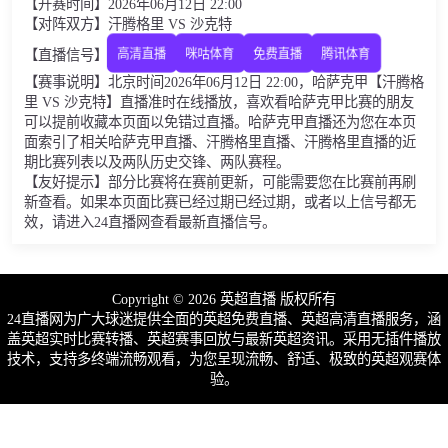
【开赛时间】2026年06月12日 22:00
【对阵双方】汗腾格里 VS 沙克特
【直播信号】
高清直播
咪咕体育
免费直播
腾讯体育
【赛事说明】北京时间2026年06月12日 22:00，哈萨克甲【汗腾格
里 VS 沙克特】直播准时在线播放，喜欢看哈萨克甲比赛的朋友
可以提前收藏本页面以免错过直播。哈萨克甲直播还为您在本页
面索引了相关哈萨克甲直播、汗腾格里直播、汗腾格里直播的近
期比赛列表以及两队历史交锋、两队赛程。
【友好提示】部分比赛将在赛前更新，可能需要您在比赛前再刷
新查看。如果本页面比赛已经过期已经过期，或者以上信号都无
效，请进入24直播网查看最新直播信号。
Copyright © 2026 英超直播 版权所有
24直播网为广大球迷提供全面的英超免费直播、英超高清直播服务，涵
盖英超实时比赛转播、英超赛事回放与最新英超资讯。采用无插件播放
技术，支持多终端流畅观看，为您呈现流畅、舒适、极致的英超观赛体
验。